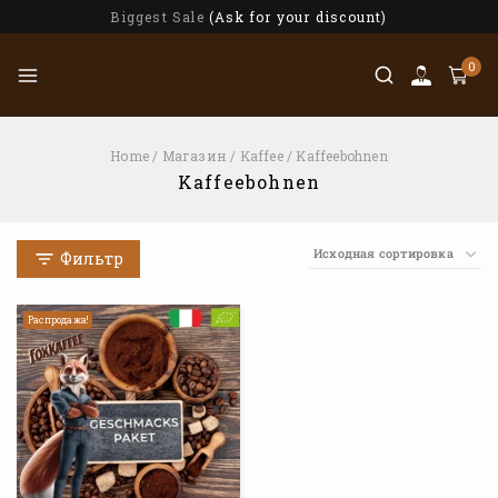
Biggest Sale
(Ask for your discount)
0
Home
/
Магазин
/
Kaffee
/
Kaffeebohnen
Kaffeebohnen
Фильтр
Распродажа!