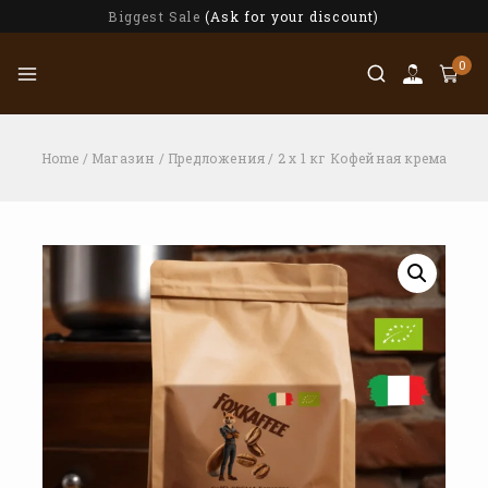
Biggest Sale
(Ask for your discount)
0
Home
/
Магазин
/
Предложения
/
2 x 1 кг Кофейная крема