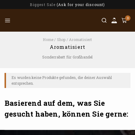
Biggest Sale
(Ask for your discount)
0
Home
/
Shop
/
Aromatisiert
Aromatisiert
Sonderrabatt für Großhandel
Es wurden keine Produkte gefunden, die deiner Auswahl
entsprechen.
Basierend auf dem, was Sie
gesucht haben, können Sie gerne: