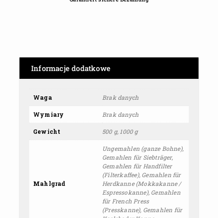
Informacje dodatkowe
Waga
Brak danych
Wymiary
Brak danych
Gewicht
500 g, 1000 g
Ungemahlen (ganze Bohne),
Gemahlen für Siebträger,
Gemahlen für Handfilter
(Filterkaffee), Gemahlen für
Mahlgrad
Herdkanne (Mokkakanne /
Espressokanne), Gemahlen
für French Press
(Presskanne), Gemahlen für