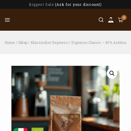
Biggest Sale
(Ask for your discount)
0
Home
/
Sklep
/
Klassischer Espresso
/
Espresso Classic – 80% Arabica