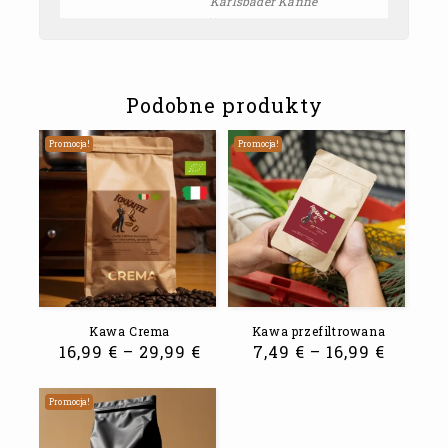
Karlsbader Kanne
Podobne produkty
Promocja!
Promocja!
Kawa Crema
Kawa przefiltrowana
16,99
€
–
29,99
€
7,49
€
–
16,99
€
Promocja!