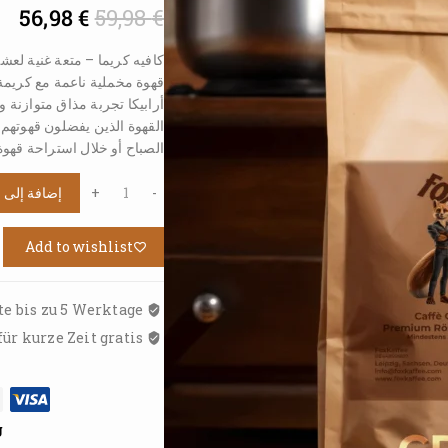
56,98
€
59,98
€
كافيه كريما – متعة غنية لعشا
أرابيكا تجربة مذاق متوازنة 
القهوة الذين يفضلون قهوتهم 
الصباح أو خلال استراحة قهوة
إضافة إلى 
Add to wishlist
Voraussichtliche Lieferung: Ab heute bis zu 5 Werktage
ür kurze Zeit gratis
g