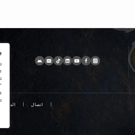
e
u
e
u
"
s
.
اتصال
الدفع