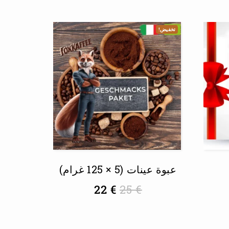
تخفيض!
عبوة عينات (5 × 125 غرام)
22
€
25
€