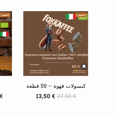
تخفيض!
تخفيض!
كبسولات قهوة – 50 قطعة
€
13,50
€
27,50
€