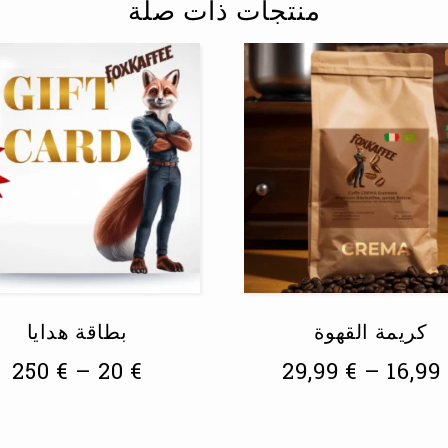
منتجات ذات صلة
كريمة القهوة
بطاقة هدايا
250
€
–
20
€
29,99
€
–
16,99