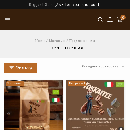
Biggest Sale
(Ask for your discount)
0
Home
/
Магазин
/
Предложения
Предложения
Фильтр
Распродажа!
Распродажа!