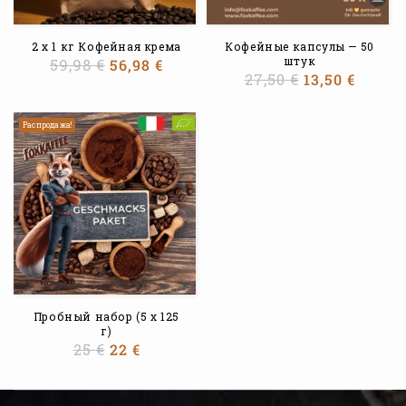
2 x 1 кг Кофейная крема
Кофейные капсулы — 50
штук
59,98
€
56,98
€
27,50
€
13,50
€
Распродажа!
Пробный набор (5 x 125
г)
25
€
22
€