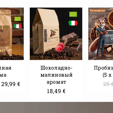
Распродажа!
йная
Шоколадно-
Пробн
ма
малиновый
(5 x
аромат
29,99
€
25
18,49
€