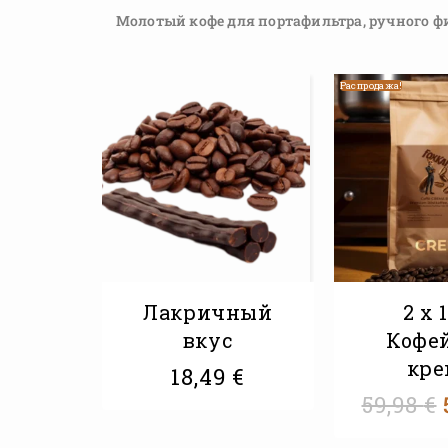
Молотый кофе для портафильтра, ручного фил
Распродажа!
Лакричный
2 x 
вкус
Кофе
кре
18,49
€
59,98
€