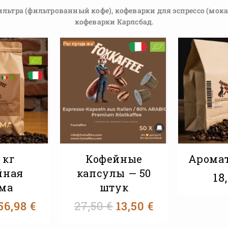
ьтра (фильтрованный кофе), кофеварки для эспрессо (мока/
кофеварки Карлсбад.
Распродажа!
1 кг
Кофейные
Арома
йная
капсулы — 50
18
ма
штук
56,98
€
27,50
€
13,50
€