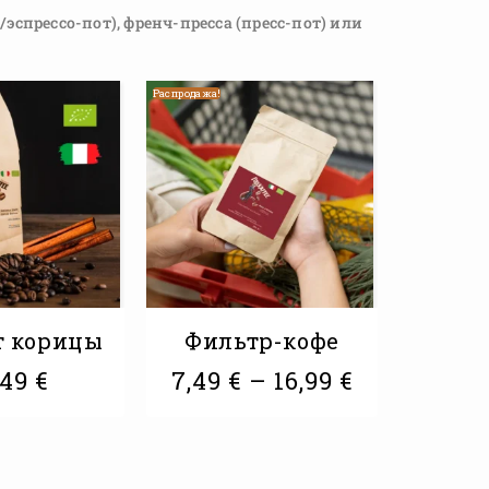
эспрессо-пот), френч-пресса (пресс-пот) или
Распродажа!
т корицы
Фильтр-кофе
,49
€
7,49
€
–
16,99
€