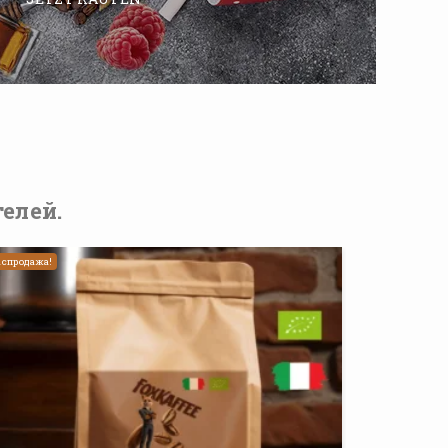
елей.
аспродажа!