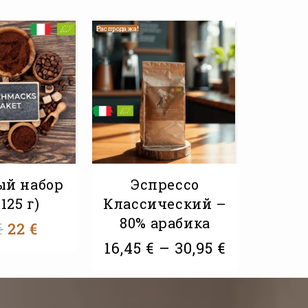
Распродажа!
ый набор
Эспрессо
 125 г)
Классический –
80% арабика
€
22
€
16,45
€
–
30,95
€