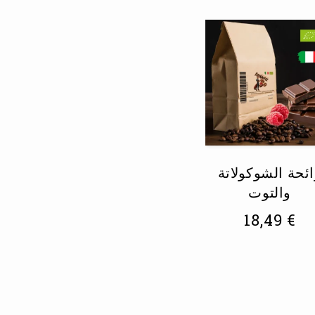
ئحة الشوكولاتة
والتوت
18,49
€