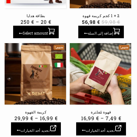
2 × 1 كجم كريمة قهوة
بطاقة هدايا
250
€
–
20
€
56,98
€
59,98
€
إضافة إلى السلة
Select amount
تخفيض!
تخفيض!
قهوة مُفلترة
كريمة القهوة
29,99
€
–
16,99
€
16,99
€
–
7,49
€
تحديد أحد الخيارات
تحديد أحد الخيارات