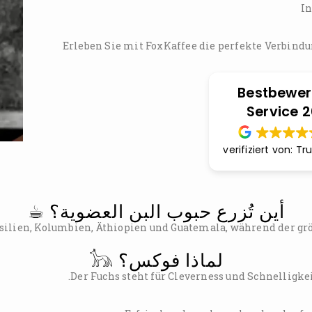
In
Erleben Sie mit FoxKaffee die perfekte Verbind
Bestbewer
Service 
verifiziert von: T
أين تُزرع حبوب البن العضوية؟ ☕︎
ilien, Kolumbien, Äthiopien und Guatemala, während der größ
لماذا فوكس؟ 𓃥
Der Fuchs steht für Cleverness und Schnelligkei