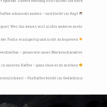
spürbar. Unsere Röstung trifft direkt ins Herz.
FoxKaffee schmeckt anders – und bleibt im Kopf.
isst. Wer ihn kennt, will nichts anderes mehr.
Wie der Fuchs: einzigartig und nicht zu kopieren.
rwechselbar – genau wie unser Markencharakter.
Ein smarter Trick: Kunden verlieben sich in unseren Kaffee – ganz ohne es zu merken.
ersönlichkeit – FoxKaffee bleibt im Gedächtnis.