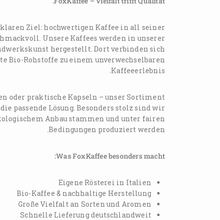
FoxKaffee – Vielfalt trifft Qualität.
aren Ziel: hochwertigen Kaffee in all seiner
schmackvoll. Unsere Kaffees werden in unserer
dwerkskunst hergestellt. Dort verbinden sich
lte Bio-Rohstoffe zu einem unverwechselbaren
Kaffeeerlebnis.
ten oder praktische Kapseln – unser Sortiment
 die passende Lösung. Besonders stolz sind wir
 ökologischem Anbau stammen und unter fairen
Bedingungen produziert werden.
Was FoxKaffee besonders macht:
Eigene Rösterei in Italien
Bio-Kaffee & nachhaltige Herstellung
Große Vielfalt an Sorten und Aromen
Schnelle Lieferung deutschlandweit