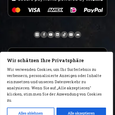
Wir schätzen Ihre Privatsphäre
Wir verwenden Cookies, um Ihr Surferlebnis zu
verbessern, personalisierte Anzeigen oder Inhalte
einzusetzen und unseren Datenverkehr zu
analysieren. Wenn Sie auf „Alle akzeptieren"
www.AlbertoIT.com 2026 FoxKaffee Kaffeerösterei
klicken, stimmen Sie der Anwendung von Cookies
zu.
Блог
Видео
Главная
каталог
контакт
Kontakt
Alles ablehnen
Alle akzeptieren