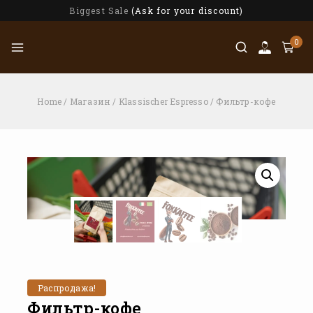
Biggest Sale
(Ask for your discount)
0
Home
/
Магазин
/
Klassischer Espresso
/
Фильтр-кофе
Распродажа!
Фильтр-кофе