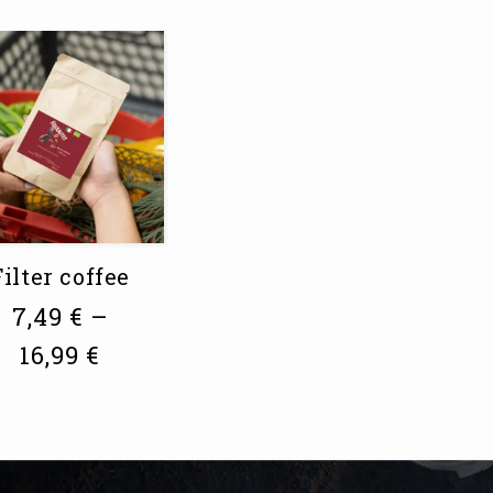
Filter coffee
7,49
€
–
16,99
€