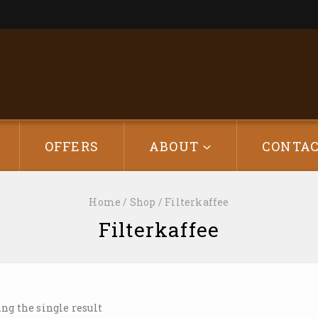
OFFERS
ABOUT
CONTA
Home
/
Shop
/
Filterkaffee
Filterkaffee
ng the single result