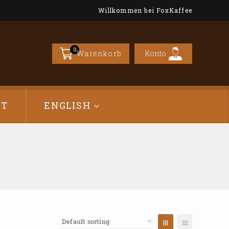
Willkommen bei FoxKaffee
0
Konto
Warenkorb
CT
ENGLISH