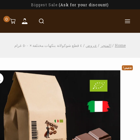
Biggest Sale
(Ask for your discount)
0
Home
/
المتجر
/
عروض
/
٤ قطع شوكولاتة بنكهات مختلفة × ٥٠٠ غرام
تخفيض!