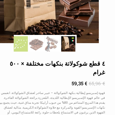
٤ قطع شوكولاتة بنكهات مختلفة × ٥٠٠
غرام
59,35
€
65,96
€
قهوة إسبريسو إيطالية بنكهة الشوكولاتة – عبير ساحر لعشاق الشوكولاتة. انغمس
في عالم قهوة الإسبريسو الإيطالية اللذيذة، المُعززة برائحة الشوكولاتة الفاخرة.
يقدم هذا المزيج المتناغم من 80% من حبوب أرابيكا تجربة مذاق غنية، حيث يجمع بي
نكهات الإسبريسو القوية والمركزة مع حلاوة الشوكولاتة الكريمية. مثالية لعشاق
القهوة الذين يرغبون في الاستمتاع بلحظات حلوة. رائعة للاستمتاع اليومي، أو